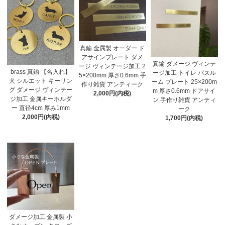
真鍮 金属製 オーダー ド
アサインプレート ダメ
真鍮 ダメージ ヴィンテ
ージ ヴィンテージ加工 2
brass 真鍮 【名入れ】
ージ加工 トイレ バスル
5×200mm 厚さ0.6mm 手
犬 シルエット キーリン
ーム プレート 25×200m
作り雑貨 アンティーク
グ ダメージ ヴィンテー
m 厚さ0.6mm ドアサイ
2,000円(内税)
ジ加工 金属キーホルダ
ン 手作り雑貨 アンティ
ー 直径4cm 厚み1mm
ーク
2,000円(内税)
1,700円(内税)
ダメージ加工 金属製 小