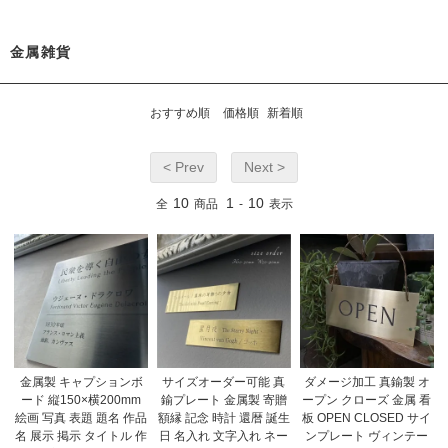
金属雑貨
おすすめ順
価格順
新着順
< Prev
Next >
10
1
10
全
商品
-
表示
金属製 キャプションボ
サイズオーダー可能 真
ダメージ加工 真鍮製 オ
ード 縦150×横200mm
鍮プレート 金属製 寄贈
ープン クローズ 金属 看
絵画 写真 表題 題名 作品
額縁 記念 時計 還暦 誕生
板 OPEN CLOSED サイ
名 展示 掲示 タイトル 作
日 名入れ 文字入れ ネー
ンプレート ヴィンテー