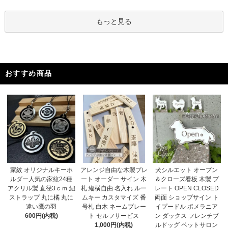
もっと見る
おすすめ商品
アレンジ自由な木製プレ
家紋 オリジナルキーホ
犬シルエット オープン
ート オーダー サイン 木
ルダー人気の家紋24種
＆クローズ看板 木製 プ
札 縦横自由 名入れ ルー
アクリル製 直径3ｃｍ 紐
レート OPEN CLOSED
ムキー カスタマイズ 番
ストラップ 丸に橘 丸に
両面 ショップサイン ト
号札 白木 ネームプレー
違い鷹の羽
イプードル ポメラニア
ト セルフサービス
600円(内税)
ン ダックス フレンチブ
1,000円(内税)
ルドッグ ペットサロン