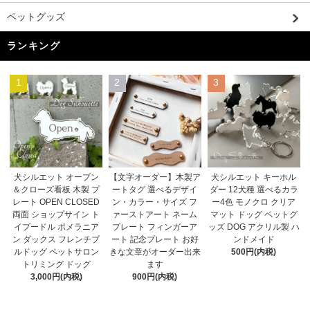
ペットグッズ
ランキング
1
2
3
【文字オーダー】木製ア
犬シルエット オープン
犬シルエット キーホル
ートタグ 選べるデザイ
＆クローズ看板 木製 プ
ダー 12犬種 選べるカラ
ン・カラー・サイズ フ
レート OPEN CLOSED
ー4色 モノクロ クリア
ァーストアート ネーム
両面 ショップサイン ト
マット ドッグ ペットグ
プレート フィンガーア
イプードル ポメラニア
ッズ DOG アクリル製 ハ
ート 記念プレート お好
ン ダックス フレンチブ
ンドメイド
きな文章がオーダー出来
ルドッグ ペットサロン
500円(内税)
ます
トリミング ドッグ
900円(内税)
3,000円(内税)