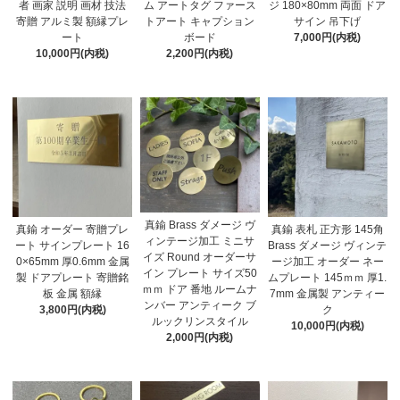
者 画家 説明 画材 技法
ム アートタグ ファース
ジ 180×80mm 両面 ドア
寄贈 アルミ製 額縁プレ
トアート キャプション
サイン 吊下げ
ート
ボード
7,000円(内税)
10,000円(内税)
2,200円(内税)
真鍮 Brass ダメージ ヴ
真鍮 オーダー 寄贈プレ
真鍮 表札 正方形 145角
ィンテージ加工 ミニサ
ート サインプレート 16
Brass ダメージ ヴィンテ
イズ Round オーダーサ
0×65mm 厚0.6mm 金属
ージ加工 オーダー ネー
イン プレート サイズ50
製 ドアプレート 寄贈銘
ムプレート 145ｍｍ 厚1.
ｍｍ ドア 番地 ルームナ
板 金属 額縁
7mm 金属製 アンティー
ンバー アンティーク ブ
3,800円(内税)
ク
ルックリンスタイル
10,000円(内税)
2,000円(内税)