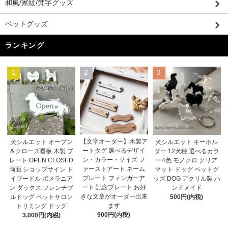
和風/家紋/梵字グッズ
ペットグッズ
ランキング
1
2
3
【文字オーダー】木製ア
犬シルエット オープン
犬シルエット キーホル
ートタグ 選べるデザイ
＆クローズ看板 木製 プ
ダー 12犬種 選べるカラ
ン・カラー・サイズ フ
レート OPEN CLOSED
ー4色 モノクロ クリア
ァーストアート ネーム
両面 ショップサイン ト
マット ドッグ ペットグ
プレート フィンガーア
イプードル ポメラニア
ッズ DOG アクリル製 ハ
ート 記念プレート お好
ン ダックス フレンチブ
ンドメイド
きな文章がオーダー出来
ルドッグ ペットサロン
500円(内税)
ます
トリミング ドッグ
900円(内税)
3,000円(内税)