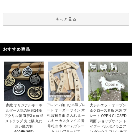
もっと見る
おすすめ商品
アレンジ自由な木製プレ
家紋 オリジナルキーホ
犬シルエット オープン
ート オーダー サイン 木
ルダー人気の家紋24種
＆クローズ看板 木製 プ
札 縦横自由 名入れ ルー
アクリル製 直径3ｃｍ 紐
レート OPEN CLOSED
ムキー カスタマイズ 番
ストラップ 丸に橘 丸に
両面 ショップサイン ト
号札 白木 ネームプレー
違い鷹の羽
イプードル ポメラニア
ト セルフサービス
600円(内税)
ン ダックス フレンチブ